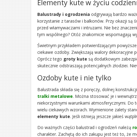
Elementy kute w życiu codzie
Balustrady i ogrodzenia
odgrywają bardzo ważną
korzystanie z tarasów i balkonów. Przy okazji są
przed włamywaczami i intruzami. Nie bez znaczeni
tym wspólnego? Otóż znakomicie wspomagają wym
Świetnym przykładem potwierdzającym powyższe
ciekawe ozdoby. Zwiększają walory dekoracyjne pł
Oprócz tego
groty kute
są dodatkowym zabezpie
skutecznie odstraszają potencjalnych złodziei. Nie
Ozdoby kute i nie tylko
Balustrada składa się z poręczy, dolnej konstrukc
tralki metalowe
. Można stosować je i wewnątrz
niekorzystnymi warunkami atmosferycznymi. Do 
wielu ciekawych wzorach. Wymienione zalety sta
elementy kute
. Jeśli istnieją jeszcze jakieś wątp
Do ważnych części balustrad i ogrodzeń należą
r
charakter. Zachętą do ich zakupu jest też to, że