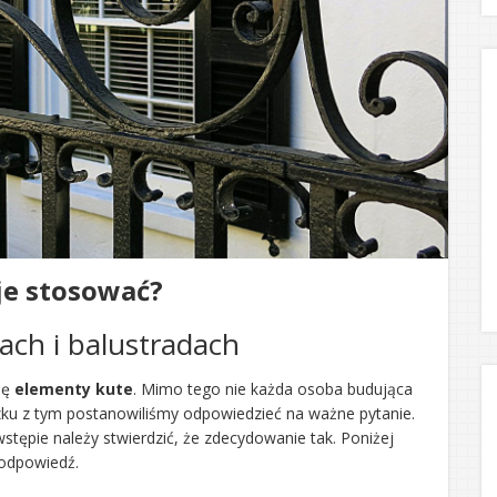
je stosować?
ach i balustradach
ię
elementy kute
. Mimo tego nie każda osoba budująca
zku z tym postanowiliśmy odpowiedzieć na ważne pytanie.
wstępie należy stwierdzić, że zdecydowanie tak. Poniżej
 odpowiedź.