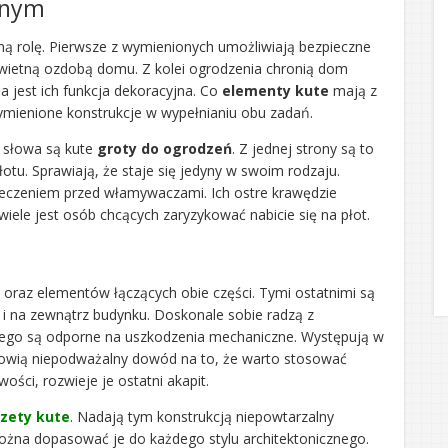
nnym
 rolę. Pierwsze z wymienionych umożliwiają bezpieczne
 świetną ozdobą domu. Z kolei ogrodzenia chronią dom
a jest ich funkcja dekoracyjna. Co
elementy kute
mają z
ienione konstrukcje w wypełnianiu obu zadań.
 słowa są kute
groty do ogrodzeń
. Z jednej strony są to
otu. Sprawiają, że staje się jedyny w swoim rodzaju.
czeniem przed włamywaczami. Ich ostre krawędzie
wiele jest osób chcących zaryzykować nabicie się na płot.
ji oraz elementów łączących obie części. Tymi ostatnimi są
 i na zewnątrz budynku. Doskonale sobie radzą z
tego są odporne na uszkodzenia mechaniczne. Występują w
nowią niepodważalny dowód na to, że warto stosować
liwości, rozwieje je ostatni akapit.
ozety kute
. Nadają tym konstrukcją niepowtarzalny
 można dopasować je do każdego stylu architektonicznego.